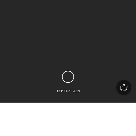
13 ИЮНЯ 2019
За пять минут беседы со стилистом Валерием Тигровым нам