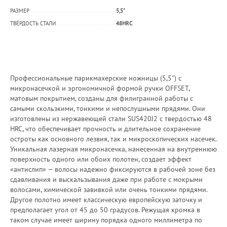
РАЗМЕР
5,5"
ТВЁРДОСТЬ СТАЛИ
48HRC
Профессиональные парикмахерские ножницы (5,5") с
микронасечкой и эргономичной формой ручки OFFSET,
матовым покрытием, созданы для филигранной работы с
самыми скользкими, тонкими и непослушными прядями. Они
изготовлены из нержавеющей стали SUS420J2 с твердостью 48
HRC, что обеспечивает прочность и длительное сохранение
остроты как основного лезвия, так и микроскопических насечек.
Уникальная лазерная микронасечка, нанесенная на внутреннюю
поверхность одного или обоих полотен, создает эффект
«антислип» — волосы надежно фиксируются в рабочей зоне без
сдавливания и выскальзывания даже при работе с мокрыми
волосами, химической завивкой или очень тонкими прядями.
Другое полотно имеет классическую европейскую заточку и
предполагает угол от 45 до 50 градусов. Режущая кромка в
таком случае имеет ширину порядка одного миллиметра по