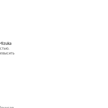
Mizuka
стью.
ревысить
бонусов.