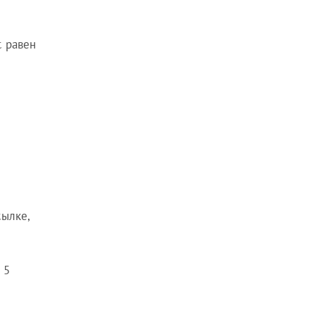
с равен
сылке,
 5