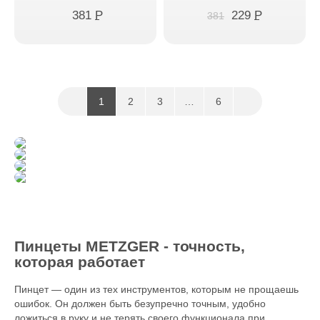
381
P
229
P
381
1
2
3
…
6
Пинцеты METZGER - точность,
которая работает
Пинцет — один из тех инструментов, которым не прощаешь
ошибок. Он должен быть безупречно точным, удобно
ложиться в руку и не терять своего функционала при