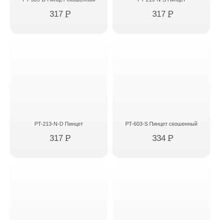
317
P
317
P
PT-213-N-D Пинцет
PT-603-S Пинцет скошенный
317
P
334
P