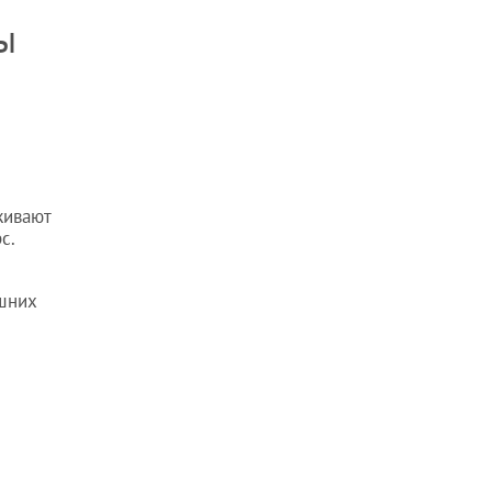
ы
живают
с.
ишних