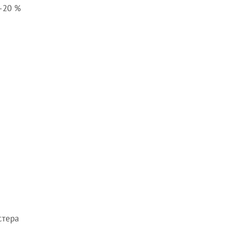
–20 %
стера