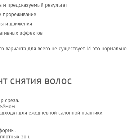
 и предсказуемый результат
е прореживание
ры и движения
ративных эффектов
о варианта для всего не существует. И это нормально.
нт снятия волос
р среза.
бъёмом.
подходят для ежедневной салонной практики.
 формы.
плотных зон.