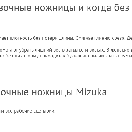
вочные ножницы и когда без
ает плотность без потери длины. Смягчает линию среза. Д
огают убрать лишний вес в затылке и висках. В женских 
 что без них форму приходится буквально выламывать прям
вочные ножницы Mizuka
и все рабочие сценарии.