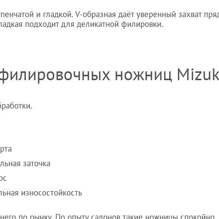
упенчатой и гладкой. V-образная даёт уверенный захват пря
 Гладкая подходит для деликатной филировки.
ы филировочных ножниц Mizu
бработки.
арта
льная заточка
рс
льная износостойкость
днего по рынку. По опыту салонов такие ножницы спокойно