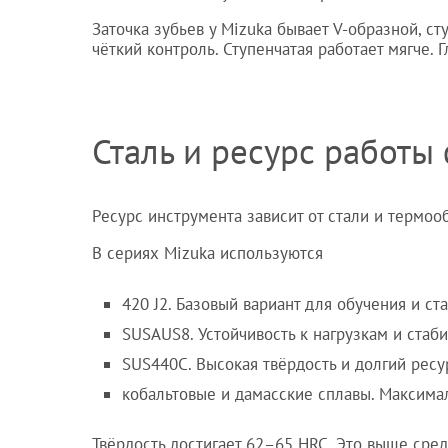
Заточка зубьев у Mizuka бывает V-образной, ст
чёткий контроль. Ступенчатая работает мягче.
Сталь и ресурс работ
Ресурс инструмента зависит от стали и термоо
В сериях Mizuka используются
420 J2. Базовый вариант для обучения и ст
SUSAUS8. Устойчивость к нагрузкам и стаби
SUS440C. Высокая твёрдость и долгий ресу
кобальтовые и дамасские сплавы. Максима
Твёрдость достигает 62–65 HRC. Это выше сре