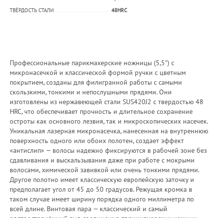
ТВЁРДОСТЬ СТАЛИ
48HRC
Профессиональные парикмахерские ножницы (5,5") с
микронасечкой и классической формой ручки с цветным
покрытием, созданы для филигранной работы с самыми
скользкими, тонкими и непослушными прядями. Они
изготовлены из нержавеющей стали SUS420J2 с твердостью 48
HRC, что обеспечивает прочность и длительное сохранение
остроты как основного лезвия, так и микроскопических насечек.
Уникальная лазерная микронасечка, нанесенная на внутреннюю
поверхность одного или обоих полотен, создает эффект
«антислип» — волосы надежно фиксируются в рабочей зоне без
сдавливания и выскальзывания даже при работе с мокрыми
волосами, химической завивкой или очень тонкими прядями.
Другое полотно имеет классическую европейскую заточку и
предполагает угол от 45 до 50 градусов. Режущая кромка в
таком случае имеет ширину порядка одного миллиметра по
всей длине. Винтовая пара — классический и самый