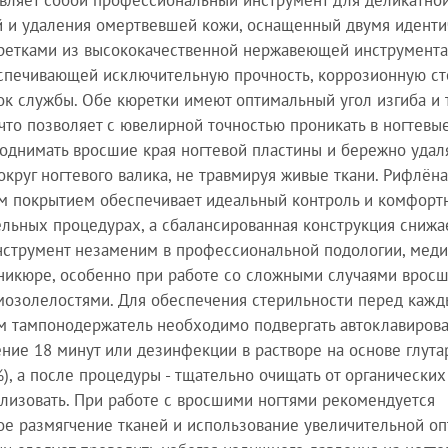
авляет собой профессиональный инструмент для деликатно
й и удаления омертвевшей кожи, оснащенный двумя идент
ретками из высококачественной нержавеющей инструмента
еспечивающей исключительную прочность, коррозионную ст
ок службы. Обе кюретки имеют оптимальный угол изгиба и
 что позволяет с ювелирной точностью проникать в ногтевые
однимать вросшие края ногтевой пластины и бережно удал
округ ногтевого валика, не травмируя живые ткани. Рифлёна
м покрытием обеспечивает идеальный контроль и комфорт
льных процедурах, а сбалансированная конструкция снижае
Инструмент незаменим в профессиональной подологии, мед
никюре, особенно при работе со сложными случаями вросш
озолелостями. Для обеспечения стерильности перед каж
м тампонодержатель необходимо подвергать автоклавиров
чение 18 минут или дезинфекции в растворе на основе глута
%), а после процедуры - тщательно очищать от органических
лизовать. При работе с вросшими ногтями рекомендуется
е размягчение тканей и использование увеличительной опти