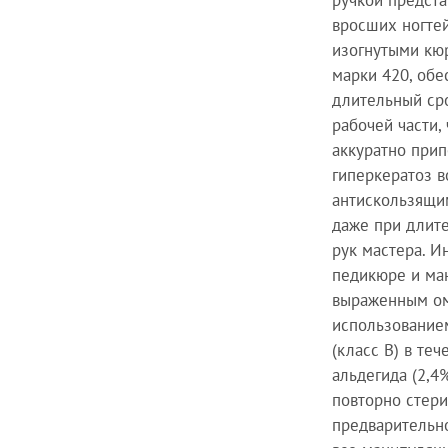
ручкой предст
вросших ногте
изогнутыми кю
марки 420, об
длительный ср
рабочей части,
аккуратно прип
гиперкератоз в
антискользящи
даже при длите
рук мастера. 
педикюре и ма
выраженным ом
использование
(класс B) в те
альдегида (2,4
повторно стери
предварительно