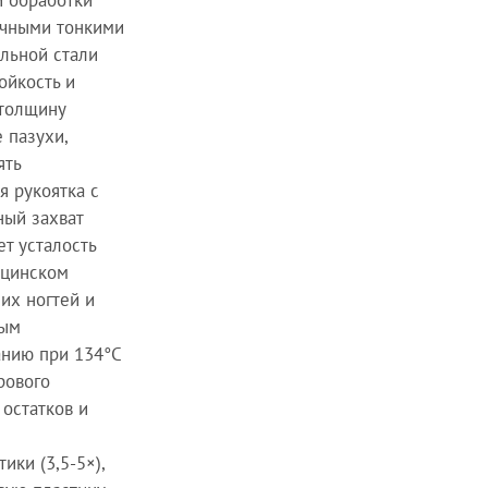
й обработки
ичными тонкими
льной стали
ойкость и
 толщину
 пазухи,
ять
я рукоятка с
ный захват
т усталость
ицинском
их ногтей и
дым
анию при 134°C
рового
 остатков и
ки (3,5-5×),